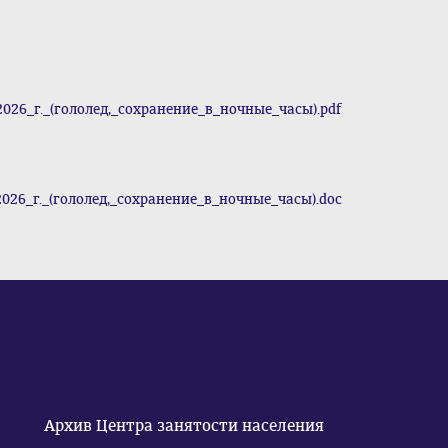
026_г._(гололед,_сохранение_в_ночные_часы).pdf
026_г._(гололед,_сохранение_в_ночные_часы).doc
Архив Центра занятости населения