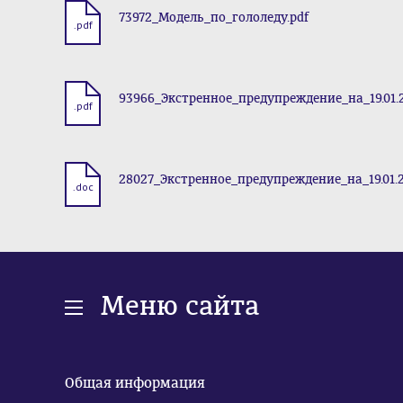
73972_Модель_по_гололеду.pdf
.pdf
93966_Экстренное_предупреждение_на_19.01.2
.pdf
28027_Экстренное_предупреждение_на_19.01.2
.doc
Меню сайта
Общая информация