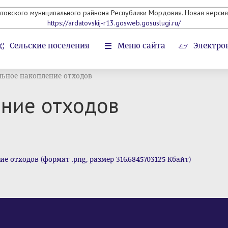
атовского муниципального райнона Республики Мордовия. Новая версия 
https://ardatovskij-r13.gosweb.gosuslugi.ru/
Сельские поселения
Меню сайта
Электро
льное накопление отходов
ение отходов
 отходов (формат .png, размер 316.6845703125 Кбайт)