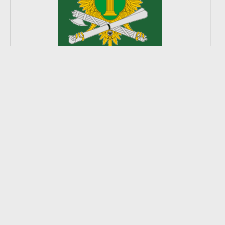
2
из
8
2026 © Ардатовский район.
Официальный сайт.