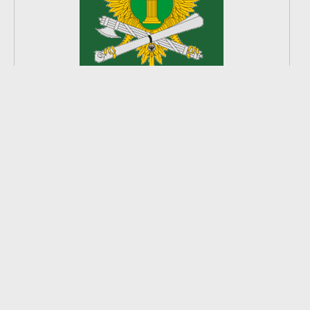
2
из
8
2026 © Ардатовский район.
Официальный сайт.