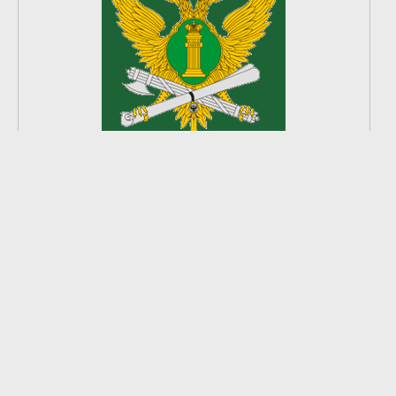
2
из
8
2026 © Ардатовский район.