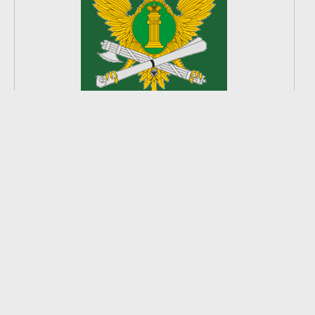
2
из
8
2026 © Ардатовский район.
Официальный сайт.