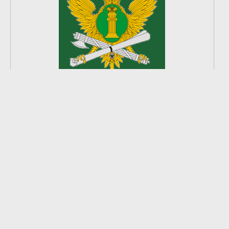
2
из
8
2026 © Ардатовский район.