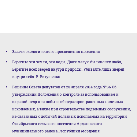
Задачи экологического просвещения населения
Беpегите эти земли, эти воды, Даже малую былиночку любя,
Беpегите всех звеpей внутpи пpиpоды, Убивайте лишь звеpей
внутpи себя. Е. Евтушенко.
Решение Совета депутатов от 28 апреля 2014 года №36 Об
утверждении Положения о контроле за использованием и
охраной недр при добыче общераспространенных полезных
ископаемых, а также при строительстве подземных сооружений,
не связанных с добычей полезных ископаемых на территории
Октябрьского сельского поселения Ардатовского
муниципального района Республики Мордовия